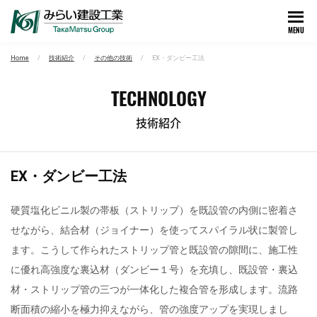
MENU
Home
技術紹介
その他の技術
EX・ダンビー工法
TECHNOLOGY
技術紹介
EX・ダンビー工法
硬質塩化ビニル製の帯板（ストリップ）を既設管の内側に密着さ
せながら、結合材（ジョイナー）を使ってスパイラル状に製管し
ます。こうして作られたストリップ管と既設管の隙間に、施工性
に優れ高強度な裏込材（ダンビー１号）を充填し、既設管・裏込
材・ストリップ管の三つが一体化した複合管を形成します。流路
断面積の縮小を極力抑えながら、管の強度アップを実現しまし