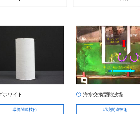
グホワイト
海水交換型防波堤
環境関連技術
環境関連技術