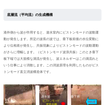
底層流（平均流）の生成機構
港外側から波が作用すると、遊水室内にピストンモードの波動運
動が発生します。所定の波長の波では、垂下板前後の水位変動に
より位相差が発生し、共振現象によりピストンモードの波動運動
がさらに増幅します。（ピストンモード波浪共振）このとき垂下
板下端では大規模な渦流が発生し、波エネルギーはこの渦流れと
いう仕事により消散します。この消波原理を利用したものがピス
トンモード直立消波構造体です。