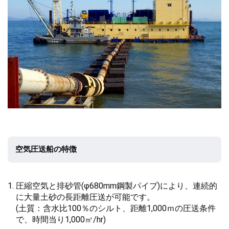
空気圧送船の特徴
圧縮空気と排砂管(φ680mm鋼製パイプ)により、連続的
に大量土砂の長距離圧送が可能です。
(土質：含水比100％のシルト、距離1,000ｍの圧送条件
で、時間当り1,000㎥/hr)