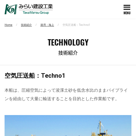
MENU
Home
技術紹介
港湾・海上
空気圧送船：Techno1
TECHNOLOGY
技術紹介
空気圧送船：Techno1
本船は、圧縮空気によって浚渫土砂を低含水比のままパイプライ
ンを経由して大量に輸送することを目的とした作業船です。