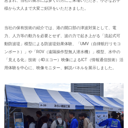
恵まれ、当社の展示には多くの方にご来場いただき、小さなお子
様から大人まで大変ご好評をいただきました。
当社の保有技術の紹介では、港の開口部の津波対策として、電
力、人力等の動力を必要とせず、波の力で起き上がる「流起式可
動防波堤」模型による防波堤効果体験、「UMV（自律航行リモコ
ンボート）」や「ROV（
遠隔操作型無人潜水機
）」模型、水中の
「見える化」技術（4Dエコー）映像によるICT（
情報通信技術
）活
用体験を中心に、映像モニター、解説パネルを展示しました。