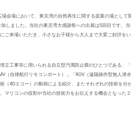
庫広場会場において、東京湾の自然再生に関する提案の場として
に参加しました。当社の東京湾大感謝祭への出展は5回目です。当
にご来場いただき、小さなお子様から大人まで大変ご好評をい
埋立工事等に用いられる自立型汚濁防止膜のひとつである、「
MV（自律航行リモコンボート）」「ROV（遠隔操作型無人潜
術（4Dエコー）の動画による紹介、またそれぞれの技術を分
。マリコンの役割や当社の技術力をお伝えする機会となった２