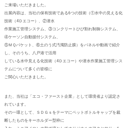
ご来場いただきました。
出展内容は、当社の保有技術である6つの技術（①水中の見える化
技術（4Ｄエコー）、②潜水
作業施工管理システム、③コンクリートひび割れ制御システム、
④ケーソン自動据付システム、
⑤ＭＱバケット、⑥土のう式汚濁防止膜）をパネルや動画で紹介
し、そのうち、八戸港で活用
している水中見える化技術（4Ｄエコー）や潜水作業施工管理シス
テムについて多くの皆様に
ご関心いただきました。
また、当社は「エコ・ファースト企業」として環境省より認定さ
れています。
その一環として、ＳＤＧｓをテーマにペットボトルキャップを裁
断したものをキーホルダー型枠に