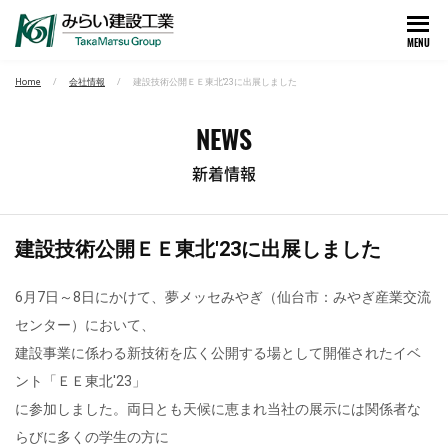
MENU
Home
会社情報
建設技術公開ＥＥ東北′23に出展しました
NEWS
新着情報
建設技術公開ＥＥ東北′23に出展しました
6月7日～8日にかけて、夢メッセみやぎ（仙台市：みやぎ産業交流
センター）において、
建設事業に係わる新技術を広く公開する場として開催されたイベ
ント「ＥＥ東北′23」
に参加しました。両日とも天候に恵まれ当社の展示には関係者な
らびに多くの学生の方に