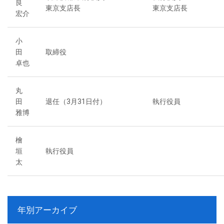
良
東京支店長
東京支店長
宏介
小
田
取締役
卓也
丸
田
退任（3月31日付）
執行役員
雅博
檜
垣
執行役員
太
年別アーカイブ