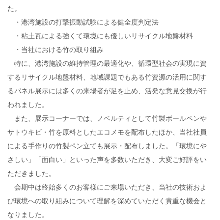
た。
・港湾施設の打撃振動試験による健全度判定法
・粘土瓦による強くて環境にも優しいリサイクル地盤材料
・当社における竹の取り組み
特に、港湾施設の維持管理の最適化や、循環型社会の実現に資
するリサイクル地盤材料、地域課題でもある竹資源の活用に関す
るパネル展示には多くの来場者が足を止め、活発な意見交換が行
われました。
また、展示コーナーでは、ノベルティとして竹製ボールペンや
サトウキビ・竹を原料としたエコメモを配布したほか、当社社員
による手作りの竹製ペン立ても展示・配布しました。「環境にや
さしい」「面白い」といった声を多数いただき、大変ご好評をい
ただきました。
会期中は終始多くのお客様にご来場いただき、当社の技術およ
び環境への取り組みについて理解を深めていただく貴重な機会と
なりました。