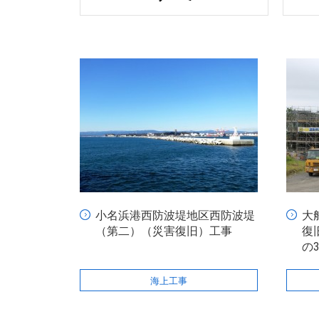
小名浜港西防波堤地区西防波堤
大
（第二）（災害復旧）工事
復
の
海上工事