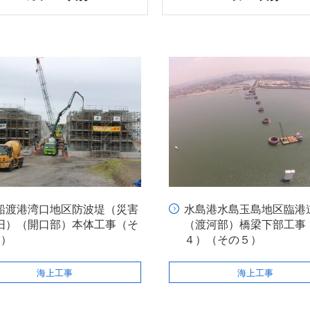
船渡港湾口地区防波堤（災害
水島港水島玉島地区臨港
旧）（開口部）本体工事（そ
（渡河部）橋梁下部工事
3）
４）（その５）
海上工事
海上工事