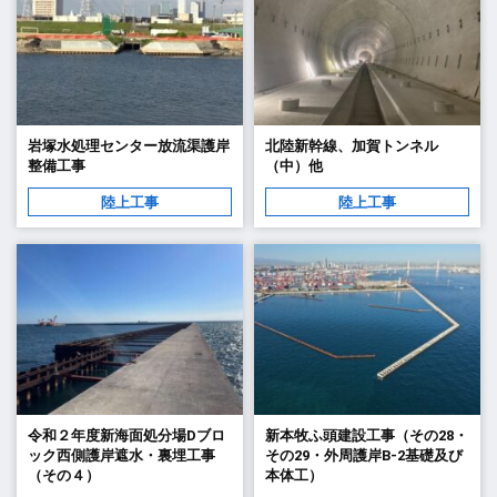
岩塚水処理センター放流渠護岸
北陸新幹線、加賀トンネル
整備工事
（中）他
陸上工事
陸上工事
令和２年度新海面処分場Dブロ
新本牧ふ頭建設工事（その28・
ック西側護岸遮水・裏埋工事
その29・外周護岸B-2基礎及び
（その４）
本体工）