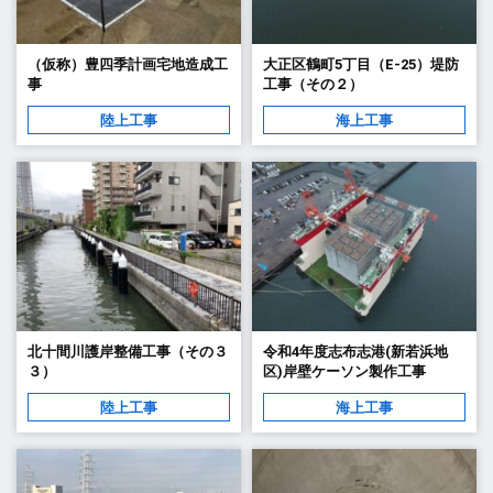
（仮称）豊四季計画宅地造成工
大正区鶴町5丁目（E-25）堤防
事
工事（その２）
陸上工事
海上工事
北十間川護岸整備工事（その３
令和4年度志布志港(新若浜地
３）
区)岸壁ケーソン製作工事
陸上工事
海上工事