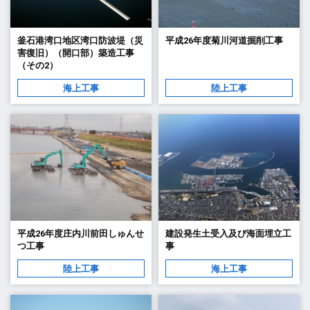
釜石港湾口地区湾口防波堤（災
平成26年度菊川河道掘削工事
害復旧）（開口部）築造工事
（その2）
海上工事
陸上工事
平成26年度庄内川前田しゅんせ
建設発生土受入及び海面埋立工
つ工事
事
陸上工事
海上工事