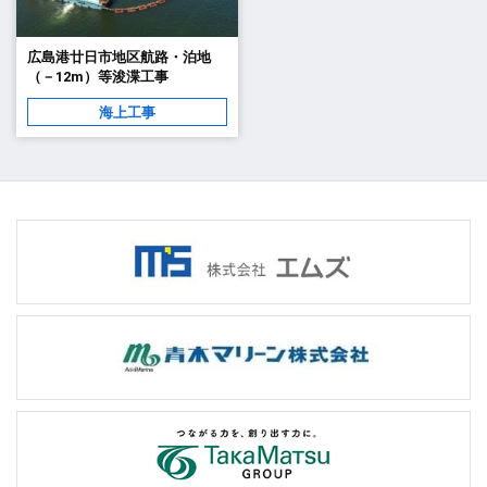
広島港廿日市地区航路・泊地
（－12m）等浚渫工事
海上工事