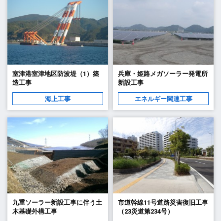
室津港室津地区防波堤（1）築
兵庫・姫路メガソーラー発電所
造工事
新設工事
海上工事
エネルギー関連工事
九重ソーラー新設工事に伴う土
市道幹線11号道路災害復旧工事
木基礎外構工事
（23災道第234号）