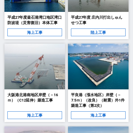
平成27年度釜石港湾口地区湾口
平成27年度 庄内川打出しゅん
防波堤（災害復旧）本体工事
せつ工事
海上工事
陸上工事
大阪港北港南地区岸壁（－16
平良港（漲水地区）岸壁（－
ｍ）（C12延伸）築造工事
7.5ｍ）（改良）（耐震）外1件
築造工事（第2次）
海上工事
海上工事