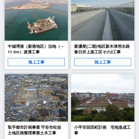
中城湾港（新港地区）泊地（－
新濃尾(二期)地区新木津用水路
11.0ｍ）浚渫工事
春日井上楽工区その2工事
海上工事
陸上工事
取手都市計画事業 守谷市松並
小平市回田町計画 宅地造成工
土地区画整理事業土木工事
事