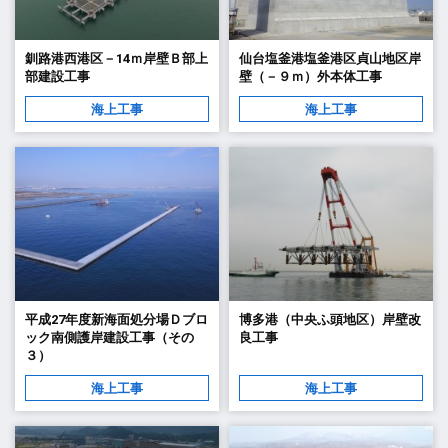
釧路港西港区－14ｍ岸壁Ｂ部上
仙台塩釜港塩釜港区貞山地区岸
部建設工事
壁（－９ｍ）外本体工事
海上工事
海上工事
平成27年度新海面処分場Ｄブロ
博多港（中央ふ頭地区）岸壁改
ック南側護岸建設工事（その
良工事
３）
海上工事
海上工事