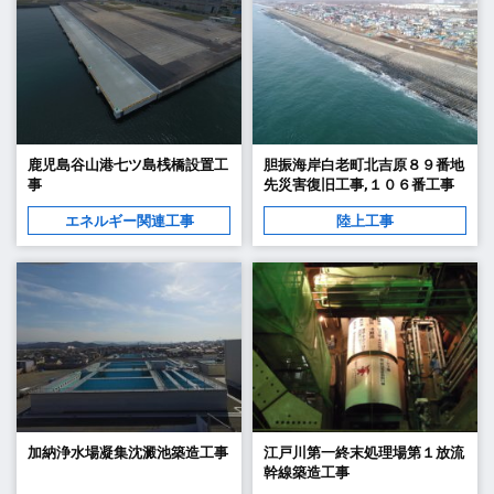
鹿児島谷山港七ツ島桟橋設置工
胆振海岸白老町北吉原８９番地
事
先災害復旧工事,１０６番工事
エネルギー関連工事
陸上工事
加納浄水場凝集沈澱池築造工事
江戸川第一終末処理場第１放流
幹線築造工事