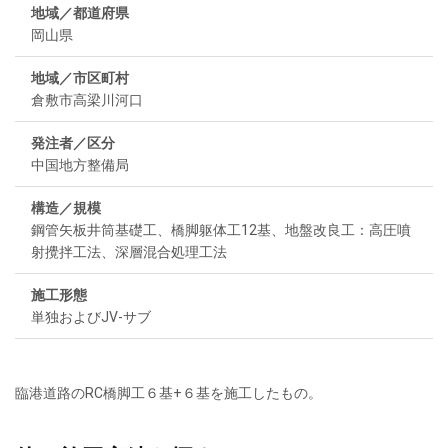
地域／都道府県
岡山県
地域／市区町村
倉敷市高梁川河口
発注者／区分
中国地方整備局
構造／規模
鋼管矢板井筒基礎工、橋脚躯体工12基、地盤改良工：高圧噴
射攪拌工法、深層混合処理工法
施工形態
単独およびJV-サブ
臨港道路のRC橋脚工６基+６基を施工したもの。