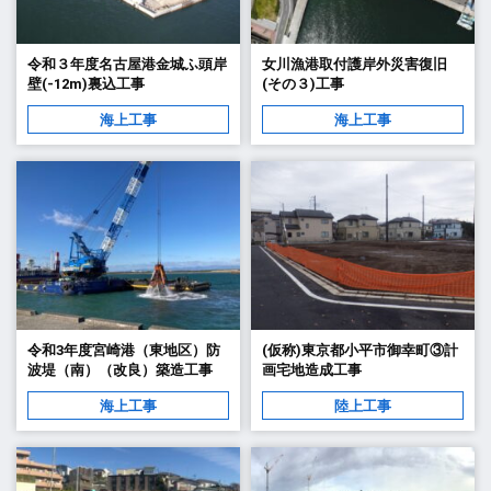
令和３年度名古屋港金城ふ頭岸
女川漁港取付護岸外災害復旧
壁(-12m)裏込工事
(その３)工事
海上工事
海上工事
令和3年度宮崎港（東地区）防
(仮称)東京都小平市御幸町③計
波堤（南）（改良）築造工事
画宅地造成工事
海上工事
陸上工事