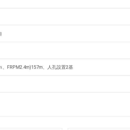
内
3ｍ、FRPM2.4m)157m、人孔設置2基