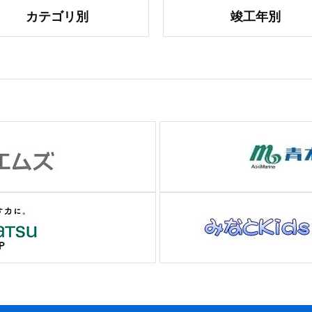
カテゴリ別
竣工年別