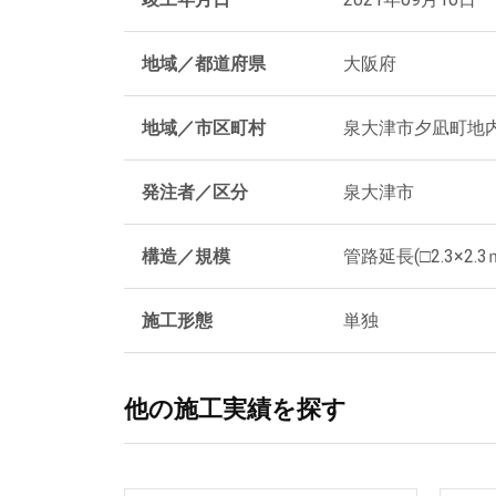
地域／都道府県
大阪府
地域／市区町村
泉大津市夕凪町地
発注者／区分
泉大津市
構造／規模
管路延長(□2.3×2.
施工形態
単独
他の施工実績を探す