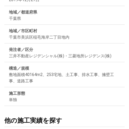
地域／都道府県
千葉県
地域／市区町村
千葉市美浜区稲毛海岸二丁目地内
発注者／区分
三井不動産レジデンシャル(株)・三菱地所レジデンス(株)
構造／規模
敷地面積40164m2、253宅地、土工事、排水工事、擁壁工
事、道路工事
施工形態
単独
他の施工実績を探す