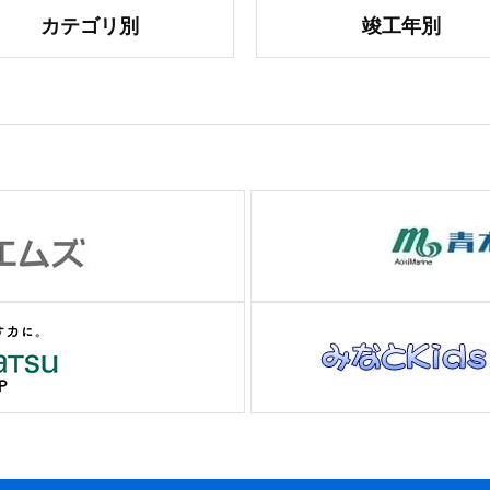
カテゴリ別
竣工年別