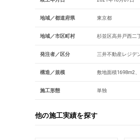
地域／都道府県
東京都
地域／市区町村
杉並区高井戸西二
発注者／区分
三井不動産レジデン
構造／規模
敷地面積1698m
施工形態
単独
他の施工実績を探す