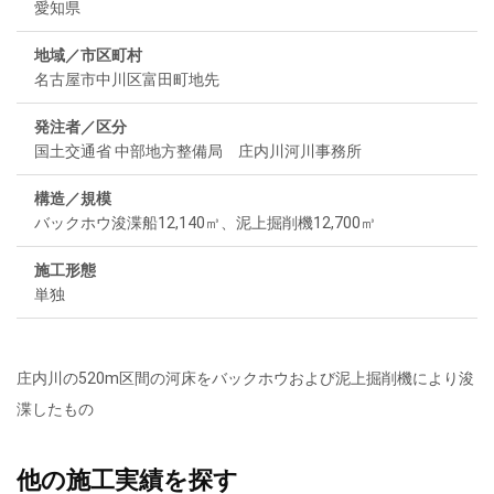
愛知県
地域／市区町村
名古屋市中川区富田町地先
発注者／区分
国土交通省 中部地方整備局 庄内川河川事務所
構造／規模
バックホウ浚渫船12,140㎥、泥上掘削機12,700㎥
施工形態
単独
庄内川の520m区間の河床をバックホウおよび泥上掘削機により浚
渫したもの
他の施工実績を探す