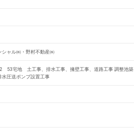
ンシャル㈱・野村不動産㈱
.8m2 53宅地 土工事、排水工事、擁壁工事、道路工事 調整池築
排水圧送ポンプ設置工事