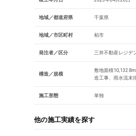
地域／都道府県
千葉県
地域／市区町村
柏市
発注者／区分
三井不動産レジデ
敷地面積10,132
構造／規模
造工事、雨水流末
施工形態
単独
他の施工実績を探す