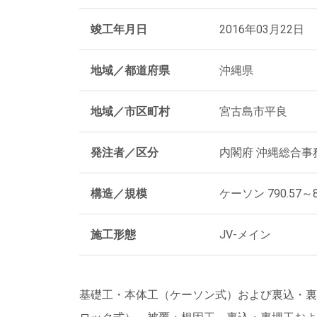
竣工年月日
2016年03月22日
地域／都道府県
沖縄県
地域／市区町村
宮古島市平良
発注者／区分
内閣府 沖縄総合事
構造／規模
ケーソン 790.57～
施工形態
JV-メイン
基礎工・本体工（ケーソン式）および裏込・裏