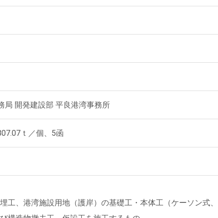
務局 開発建設部 平良港湾事務所
807.07ｔ／個、5函
埋工、港湾施設用地（護岸）の基礎工・本体工（ケーソン式、