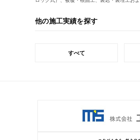
ロック式）、被覆・根固工、裏込・裏埋工およ
他の施工実績を探す
すべて