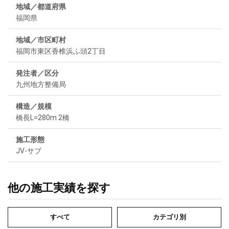
地域／都道府県
福岡県
地域／市区町村
福岡市東区香椎浜ふ頭2丁目
発注者／区分
九州地方整備局
構造／規模
橋長L=280m 2橋
施工形態
JV-サブ
他の施工実績を探す
すべて
カテゴリ別