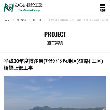
MENU
Home
施工実績
海上工事
平成30年度博多港(ｱｲﾗﾝﾄﾞｼﾃｨ地区)道路(Ⅰ工区)橋梁上部工事
PROJECT
施工実績
平成30年度博多港(ｱｲﾗﾝﾄﾞｼﾃｨ地区)道路(Ⅰ工区)
橋梁上部工事