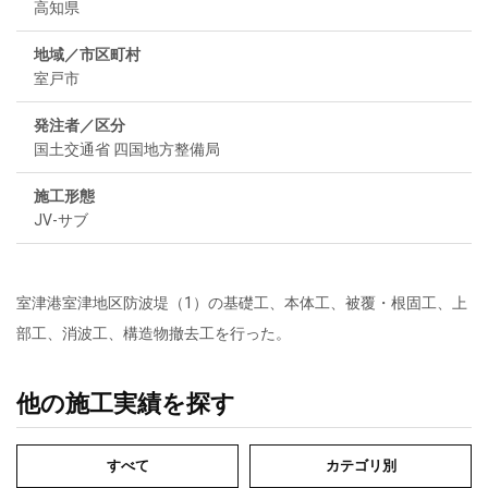
高知県
地域／市区町村
室戸市
発注者／区分
国土交通省 四国地方整備局
施工形態
JV-サブ
室津港室津地区防波堤（1）の基礎工、本体工、被覆・根固工、上
部工、消波工、構造物撤去工を行った。
他の施工実績を探す
すべて
カテゴリ別