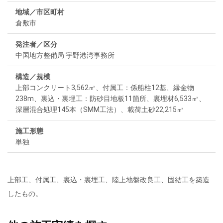
地域／市区町村
倉敷市
発注者／区分
中国地方整備局 宇野港湾事務所
構造／規模
上部コンクリート3,562㎥、付属工：係船柱12基、縁金物
238m、裏込・裏埋工：防砂目地板11箇所、裏埋材6,533㎥、
深層混合処理145本（SMM工法）、載荷土砂22,215㎥
施工形態
単独
上部工、付属工、裏込・裏埋工、陸上地盤改良工、固結工を築造
したもの。