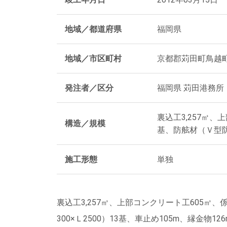
地域／都道府県
福岡県
地域／市区町村
京都郡苅田町鳥越
発注者／区分
福岡県 苅田港務所
裏込工3,257㎥、
構造／規模
基、防舷材（Ｖ型防舷
施工形態
単独
裏込工3,257㎥、上部コンクリート工605㎥
300×Ｌ2500）13基、車止め105m、縁金物126