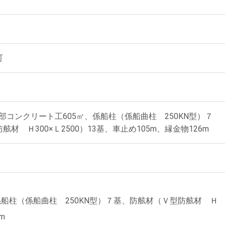
町
上部コンクリート工605㎥、係船柱（係船曲柱 250KN型）７
材 Ｈ300×Ｌ2500）13基、車止め105m、縁金物126m
、係船柱（係船曲柱 250KN型）７基、防舷材（Ｖ型防舷材 Ｈ
m