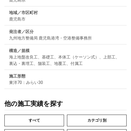
地域／市区町村
鹿児島市
発注者／区分
九州地方整備局 鹿児島港湾・空港整備事務所
構造／規模
海上地盤改良工、基礎工、本体工（ケーソン式）、上部工、
裏込・裏埋工、舗装工、地覆工、付属工
施工形態
東洋70：みらい30
他の施工実績を探す
すべて
カテゴリ別