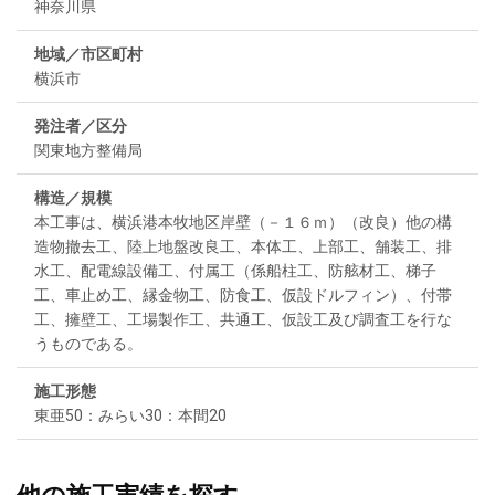
神奈川県
地域／市区町村
横浜市
発注者／区分
関東地方整備局
構造／規模
本工事は、横浜港本牧地区岸壁（－１６ｍ）（改良）他の構
造物撤去工、陸上地盤改良工、本体工、上部工、舗装工、排
水工、配電線設備工、付属工（係船柱工、防舷材工、梯子
工、車止め工、縁金物工、防食工、仮設ドルフィン）、付帯
工、擁壁工、工場製作工、共通工、仮設工及び調査工を行な
うものである。
施工形態
東亜50：みらい30：本間20