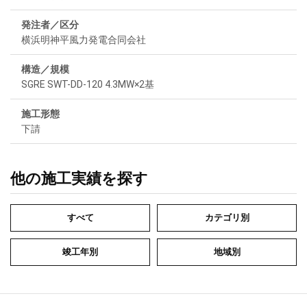
発注者／区分
横浜明神平風力発電合同会社
構造／規模
SGRE SWT-DD-120 4.3MW×2基
施工形態
下請
他の施工実績を探す
すべて
カテゴリ別
竣工年別
地域別