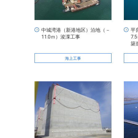
中城湾港（新港地区）泊地（－
平
11.0ｍ）浚渫工事
7
築
海上工事