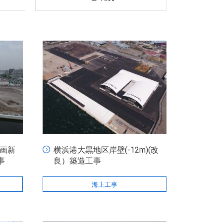
計画新
横浜港大黒地区岸壁(-12m)(改
事
良）築造工事
海上工事