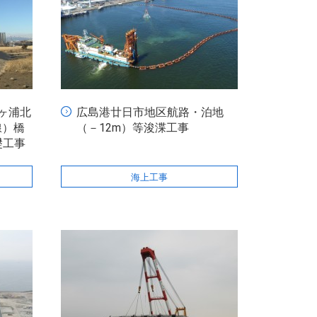
ヶ浦北
広島港廿日市地区航路・泊地
線）橋
（－12m）等浚渫工事
礎工事
海上工事