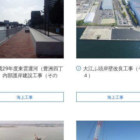
成29年度東雲運河（豊洲四丁
大江ふ頭岸壁改良工事（
）内部護岸建設工事（その
４）
）
海上工事
海上工事