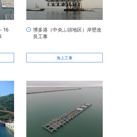
16
博多港（中央ふ頭地区）岸壁改
事
良工事
海上工事