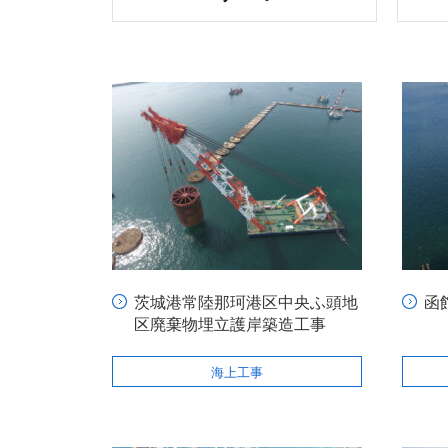
茨城港常陸那珂港区中央ふ頭地
函
区廃棄物埋立護岸築造工事
海上工事