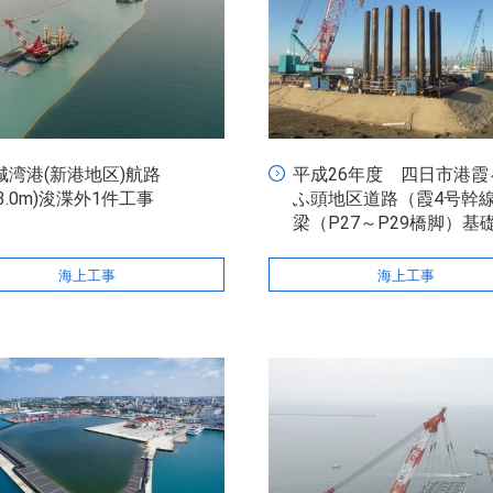
城湾港(新港地区)航路
平成26年度 四日市港霞
13.0m)浚渫外1件工事
ふ頭地区道路（霞4号幹
梁（P27～P29橋脚）基
海上工事
海上工事