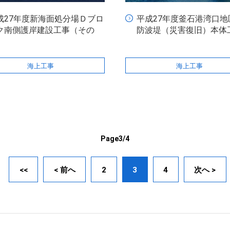
成27年度新海面処分場Ｄブロ
平成27年度釜石港湾口地
ク南側護岸建設工事（その
防波堤（災害復旧）本体
）
海上工事
海上工事
Page3/4
<<
< 前へ
2
3
4
次へ >