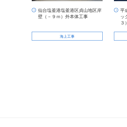
仙台塩釜港塩釜港区貞山地区岸
平
壁（－９ｍ）外本体工事
ッ
３
海上工事