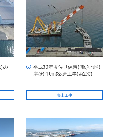
その
平成30年度佐世保港(浦頭地区)
岸壁(-10m)築造工事(第2次)
海上工事