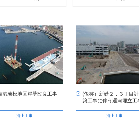
館港若松地区岸壁改良工事
(仮称）新砂２，３丁目
築工事に伴う運河埋立工
海上工事
海上工事