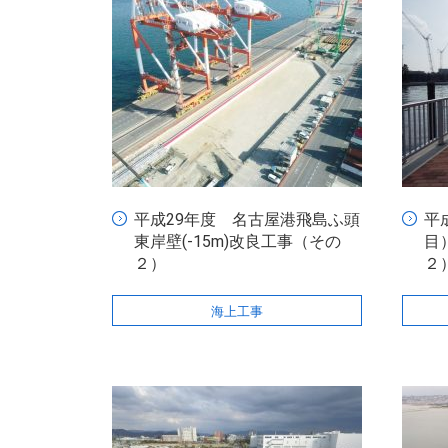
平成29年度 名古屋港飛島ふ頭
平
東岸壁(-15m)改良工事（その
目
２）
２
海上工事