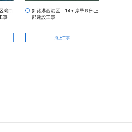
区湾口
釧路港西港区－14ｍ岸壁Ｂ部上
工事
部建設工事
海上工事