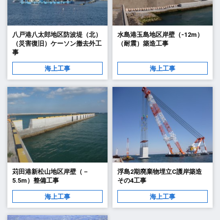
八戸港八太郎地区防波堤（北）
水島港玉島地区岸壁（-12m）
（災害復旧）ケーソン撤去外工
（耐震）築造工事
事
海上工事
海上工事
苅田港新松山地区岸壁（－
浮島2期廃棄物埋立C護岸築造
5.5m）整備工事
その4工事
海上工事
海上工事