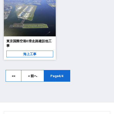
東京国際空港D滑走路建設他工
事
海上工事
<<
< 前へ
Page4/4