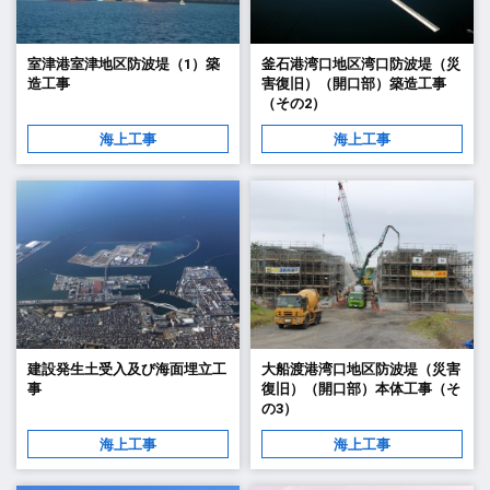
室津港室津地区防波堤（1）築
釜石港湾口地区湾口防波堤（災
造工事
害復旧）（開口部）築造工事
（その2）
海上工事
海上工事
建設発生土受入及び海面埋立工
大船渡港湾口地区防波堤（災害
事
復旧）（開口部）本体工事（そ
の3）
海上工事
海上工事