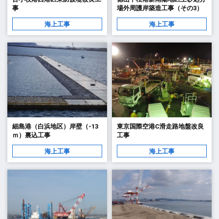
事
場外周護岸築造工事（その3）
海上工事
海上工事
細島港（白浜地区）岸壁（-13
東京国際空港C滑走路地盤改良
ｍ）裏込工事
工事
海上工事
海上工事