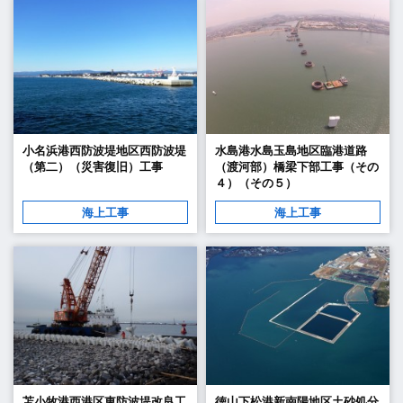
小名浜港西防波堤地区西防波堤
水島港水島玉島地区臨港道路
（第二）（災害復旧）工事
（渡河部）橋梁下部工事（その
４）（その５）
海上工事
海上工事
苫小牧港西港区東防波堤改良工
徳山下松港新南陽地区土砂処分